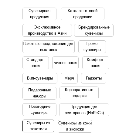
Сувенирная
Каталог готовой
продукция
продукции
Эксклюзивное
Брендированные
производство в Азии
сувениры
Пакетные предложения для
Промо-
выставок
сувениры
Стандарт-
Комфорт-
Бизнес-пакет
пакет
пакет
Вип-сувениры
Мерч
Гаджеты
Корпоративные
Подарочные
подарки
наборы
Новогодние
Продукция для
сувениры
ресторанов (HoReCa)
Сувениры из
Сувениры из кожи
текстиля
и экокожи