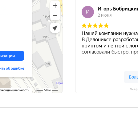
Лайф
м