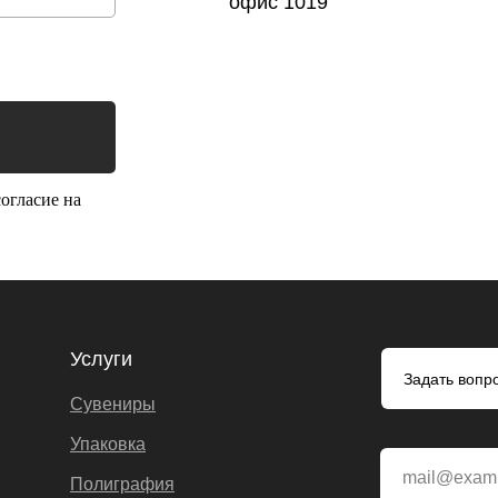
офис 1019
огласие на
Услуги
Задать вопр
Сувениры
Упаковка
mail@exam
Полиграфия