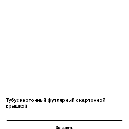
Тубус картонный футлярный с картонной
крышкой
Заказать