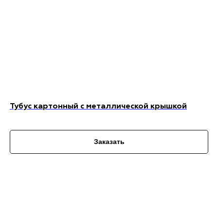
Тубус картонный с металлической крышкой
Заказать