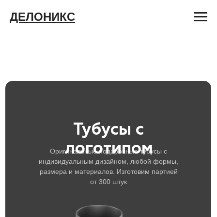
ДЕЛОНИКС
Тубусы с
логотипом
Оригинальные подарочные тубусы с
индивидуальным дизайном, любой формы,
размера и материалов. Изготовим партией
от 300 штук