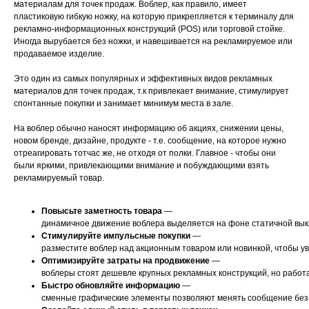
материалам для точек продаж. Воблер, как правило, имеет
пластиковую гибкую ножку, на которую прикрепляется к терминалу для
рекламно-информационных конструкций (POS) или торговой стойке.
Иногда вырубается без ножки, и навешивается на рекламируемое или
продаваемое изделие.
Это один из самых популярных и эффективных видов рекламных
материалов для точек продаж, т.к привлекает внимание, стимулирует
спонтанные покупки и занимает минимум места в зале.
На воблер обычно наносят информацию об акциях, снижении цены,
новом бренде, дизайне, продукте - т.е. сообщение, на которое нужно
отреагировать тотчас же, не отходя от полки. Главное - чтобы они
были яркими, привлекающими внимание и побуждающими взять
рекламируемый товар.
Повысьте заметность товара
—
динамичное движение воблера выделяется на фоне статичной выкл
Стимулируйте импульсные покупки
—
разместите воблер над акционным товаром или новинкой, чтобы у
Оптимизируйте затраты на продвижение
—
воблеры стоят дешевле крупных рекламных конструкций, но работ
Быстро обновляйте информацию
—
сменные графические элементы позволяют менять сообщение без 