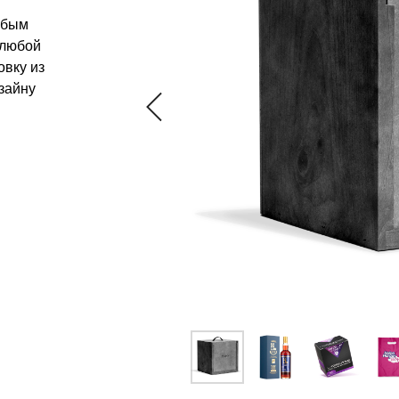
юбым
 любой
овку из
изайну