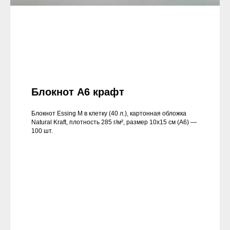
Блокнот А6 крафт
Блокнот Essing M в клетку (40 л.), картонная обложка
Natural Kraft, плотность 285 г/м², размер 10х15 см (А6) —
100 шт.