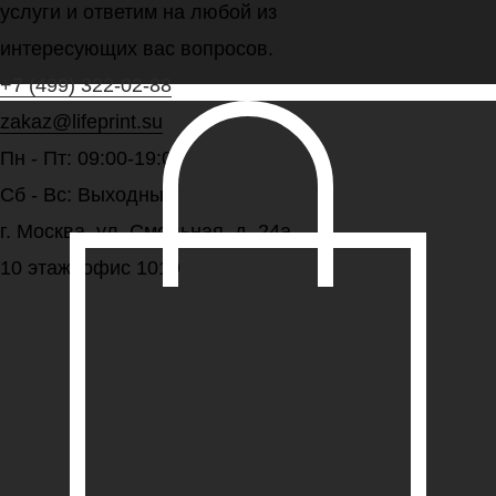
услуги и ответим на любой из
интересующих вас вопросов.
+7 (499) 322-02-88
zakaz@lifeprint.su
Пн - Пт: 09:00-19:00
Сб - Вс: Выходные
г. Москва, ул. Смольная, д. 24а,
10 этаж, офис 1019