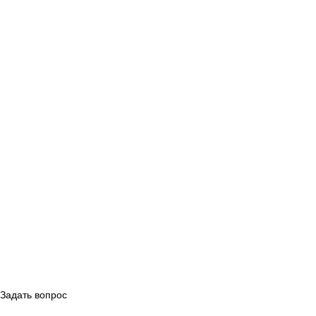
О нас
Контакты
Наш блог
Статьи
Новости
Услуги
Сувениры
Упаковка
Полиграфия
Каталог готовой продукции
ДЕЛОНИКС ©2022-2026 Все права
защищены
Задать вопрос