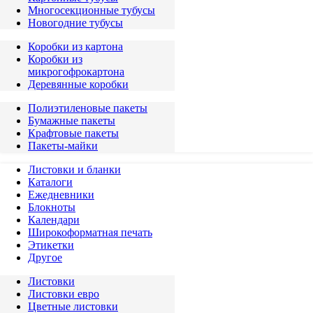
Многосекционные тубусы
Новогодние тубусы
Коробки из картона
Коробки из
микрогофрокартона
Деревянные коробки
Полиэтиленовые пакеты
Бумажные пакеты
Крафтовые пакеты
Пакеты-майки
Листовки и бланки
Каталоги
Ежедневники
Блокноты
Календари
Широкоформатная печать
Этикетки
Другое
Листовки
Листовки евро
Цветные листовки