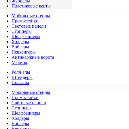
Журналы
Пластиковые карты
Мобильные стенды
Промостойки
Световые панели
Стопперы
Шелфбаннеры
Холдеры
Воблеры
Некхенгеры
Антикаржные ворота
Макеты
Ролл-апы
Штендеры
Поп-апы
Мобильные стенды
Промостойки
Световые панели
Стопперы
Шелфбаннеры
Холдеры
Воблеры
Некхенгеры