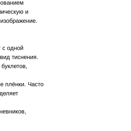
зованием
фическую и
 изображение.
 с одной
вид тиснения.
 буклетов,
е плёнки. Часто
ыделяет
невников,