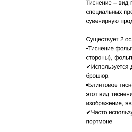
Тиснение – вид 
специальных пр
сувенирную про
Существует 2 ос
▪️Тиснение фоль
стороны), фольг
✔Используется д
брошюр.
▪️Блинтовое тис
этот вид тиснен
изображение, яв
✔Часто использу
портмоне