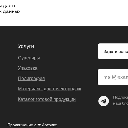
ы даёте
х данных
Услуги
Задать воп
Сувениры
Упаковка
mail@exam
Полиграфия
Материалы для точек продаж
Подпис
Каталог готовой продукции
наш бло
Продвижение с ❤ Артрикс