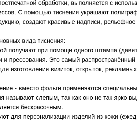
постпечатной обработки, выполняется с исполь
ессов. С помощью тиснения украшают полигра
дукцию, создают красивые надписи, рельефное
новных вида тиснения:
гой получают при помощи одного штампа (давят
и и прессования. Это самый распространённый 
ля изготовления визиток, открыток, рекламных
нение - вместо фольги применяются специальны
ия называют слепым, так как оно не так ярко в
ляется бескрасочным.
ют для персонализации изделий из кожи (ежед