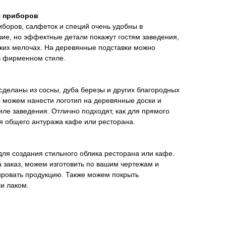
я приборов
боров, салфеток и специй очень удобны в
ие, но эффектные детали покажут гостям заведения,
аких мелочах. На деревянные подставки можно
в фирменном стиле.
сделаны из сосны, дуба березы и других благородных
 можем нанести логотип на деревянные доски и
ле заведения. Отлично подходят, как для прямого
ия общего антуража кафе или ресторана.
ля создания стильного облика ресторана или кафе.
 заказ, можем изготовить по вашим чертежам и
ировать продукцию. Также можем покрыть
и лаком.